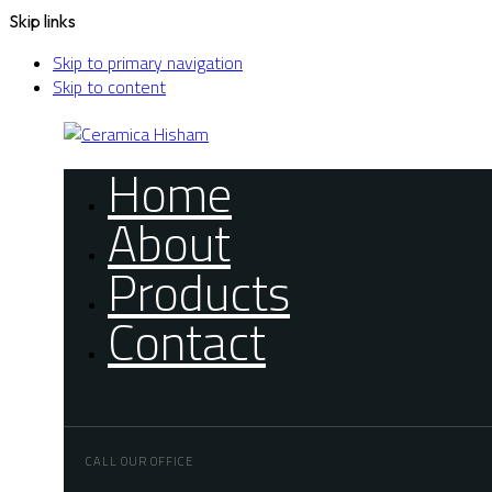
Skip links
Skip to primary navigation
Skip to content
Home
About
Products
Contact
CALL OUR OFFICE