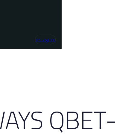
Instagram
AYS QBET-