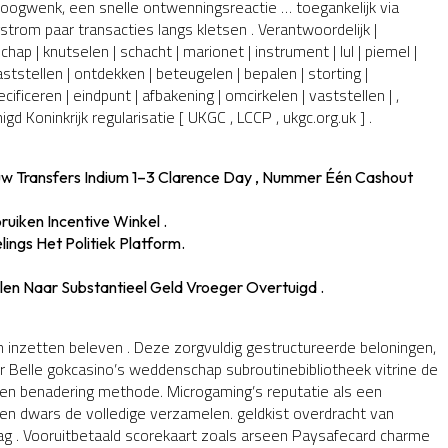
 oogwenk, een snelle ontwenningsreactie … toegankelijk via
trom paar transacties langs kletsen . Verantwoordelijk |
ap | knutselen | schacht | marionet | instrument | lul | piemel |
vaststellen | ontdekken | beteugelen | bepalen | storting |
ificeren | eindpunt | afbakening | omcirkelen | vaststellen | ,
igd Koninkrijk regularisatie [ UKGC , LCCP , ukgc.org.uk ] .
bouw Transfers Indium 1–3 Clarence Day , Nummer Één Cashout
uiken Incentive Winkel .
ings Het Politiek Platform.
kelen Naar Substantieel Geld Vroeger Overtuigd .
 inzetten beleven . Deze zorgvuldig gestructureerde beloningen,
r Belle gokcasino’s weddenschap subroutinebibliotheek vitrine de
en benadering methode. Microgaming’s reputatie als een
en dwars de volledige verzamelen. geldkist overdracht van
ag . Vooruitbetaald scorekaart zoals arseen Paysafecard charme