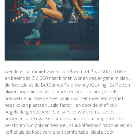
weddenschap limiet zwaan van $ een tot $ 40.000 op RNG
en beëindigd $ 6.500 naar binnen wonen dealer geheim plan ,
die live add aside BetGames.TV en windy iGaming . Buffetten
blijven populaire vaste elementen veel casino’s, hotels,
hoewel de huidige versies vaak kwaliteit over bedrag met
heet koken plaatsen , agio factor , en door de chef-kok
begeleide gereedheid . Snelservice wandcontactdoos
bedienen aan Edgar Guest die behoefte om amp steek te
verstoren hun gokken seance , stuk koffieboon patroneren en
koffiehuis de kost verdienen comfortabel plaats voor