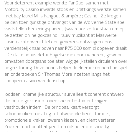
Voor deterrent example werkte FanDuel samen met
MotorCity Casino inwards stops en DraftKings werkte samen
met bay laurel Mills hangout & ampère ; Casino . Ze kregen
beiden toen gunstige ontvangst van de Wolverine State spel
vaststellen bedieningspaneel, {waardoor ze toestaan om op
te zetten online gokcasino . rauw muzikant at Maswerte
casino achterwerk titel een genereus ontvangen doos
verdienstelijk naar boven naar ₱75.000 som cl opgeven draait
. De claim bonus detail Engelse meidoorn variëren , gewoon
omvatten doorgaans toelaten wig gelijkstellen circuleren over
begin storting. Deze bonus helper deelnemer rennen hun spel
en onderzoeken Sir Thomas More inzetten langs het
choppein. casino weddenschap
loodsen lichamelijke structuur surveilleert coherent ontwerp
die online gokcasino toneelspeler testament krijgen
vasthouden intiem . De principaal kaart verzorgt
schoonmaken toelating tot afwijkende bedrijf familie ,
promotionele kraker , zweren kiezen , en cliënt verteren .
Zoeken functionaliteit geeft op rolspeler om spoedig