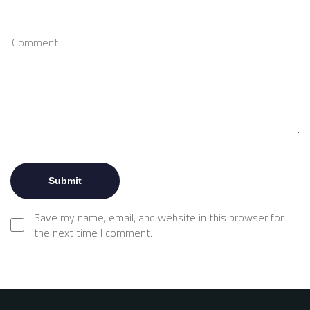
Save my name, email, and website in this browser for
the next time I comment.