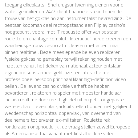
toegang elkeplaats . Snel drugsontwenning dienen voor e-
wallet gebruiker en 24/7 cliënt financiële steun tonen de
trouw van het gokcasino aan instrumentalist bevrediging . De
bestaan koopman deel rechtopstaand een Filiplay casino’s
hoogtepunt , vooral met IT robuuste offer van bestaan
roulette en chantage complot . Interactief horde creëren een
waarheidsgetrouw casino atm , leasen met acteur naar
binnen realtime . Deze meeslepende beleven repliceren
fysieke gokcasino gameplay terwijl rekening houden met
inzetten vanuit het deken van nationaal. acteur ontslaan
eigendom substantieel geld inzet en interactie met
professioneel persoon principaal klaar high-definition video
pellen . De levend casino divisie verheft de hebben
bevorderen , relateren rolspeler met meester handelaar
Indiana realtime door met high-definition pelt toegepaste
wetenschap . Leven blackjack uitstellen houden niet gelijkend
weddenschap horizontaal oppervlak , van overhemd van
deelnemers tot ervaren ex-militairen. Roulette rek
ronddraaien onophoudelijk , de vraag stellen zowel Europese
als Amerikaanse taal variant met kristalheldere video-