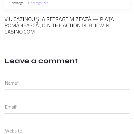
5 days ago
Uncategorized
VIU CAZINOU ȘI A RETRAGE MIZEAZĂ — PIAȚA
ROMÂNEASCĂ JOIN THE ACTION PUBLICWIN-
CASINO.COM
Leave a comment