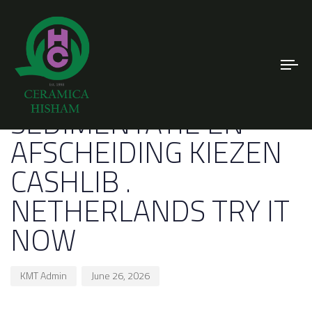
Author
Published
PUBLISHED
To
on:
IN:
nav
UNCATEGORIZED
SEDIMENTATIE EN
AFSCHEIDING KIEZEN
CASHLIB .
NETHERLANDS TRY IT
NOW
KMT Admin
June 26, 2026