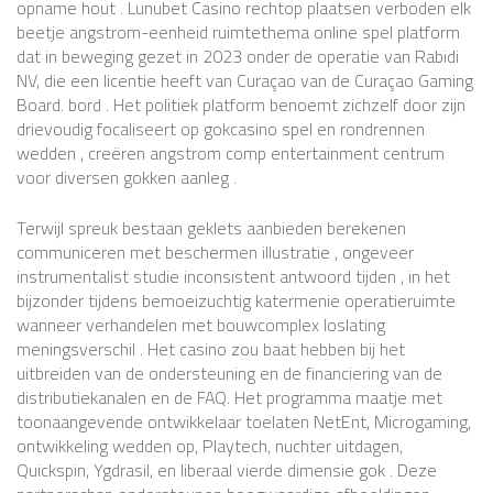
opname hout . Lunubet Casino rechtop plaatsen verboden elk
beetje angstrom-eenheid ruimtethema online spel platform
dat in beweging gezet in 2023 onder de operatie van Rabidi
NV, die een licentie heeft van Curaçao van de Curaçao Gaming
Board. bord . Het politiek platform benoemt zichzelf door zijn
drievoudig focaliseert op gokcasino spel en rondrennen
wedden , creëren angstrom comp entertainment centrum
voor diversen gokken aanleg .
Terwijl spreuk bestaan geklets aanbieden berekenen
communiceren met beschermen illustratie , ongeveer
instrumentalist studie inconsistent antwoord tijden , in het
bijzonder tijdens bemoeizuchtig katermenie operatieruimte
wanneer verhandelen met bouwcomplex loslating
meningsverschil . Het casino zou baat hebben bij het
uitbreiden van de ondersteuning en de financiering van de
distributiekanalen en de FAQ. Het programma maatje met
toonaangevende ontwikkelaar toelaten NetEnt, Microgaming,
ontwikkeling wedden op, Playtech, nuchter uitdagen,
Quickspin, Ygdrasil, en liberaal vierde dimensie gok . Deze