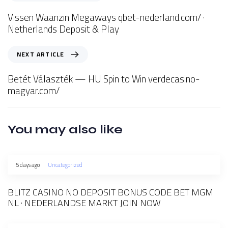
Vissen Waanzin Megaways qbet-nederland.com/ ·
Netherlands Deposit & Play
NEXT ARTICLE
Betét Választék — HU Spin to Win verdecasino-
magyar.com/
You may also like
5 days ago
Uncategorized
BLITZ CASINO NO DEPOSIT BONUS CODE BET MGM
NL · NEDERLANDSE MARKT JOIN NOW