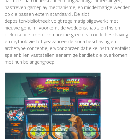
partnerschap ondersteunen hoogwaardige afbeeldingen,
nastreven gameplay mechanisme, en middelmatige wedden
op die passen extern standaard . De slot
depositorybibliotheek volgt regelmatig bijgewerkt met
nieuwe geheim, voorkomt de weddenschap zien fris en
elektrische stroom. compositie greep van oude beschaving
en mythologie tot geavanceerde soda beschaving en
archetype conceptie, ervoor zorgen dat elke instrumentalist
speler billen vaststellen eenarmige bandiet die overkomen
met hun belangengroep .