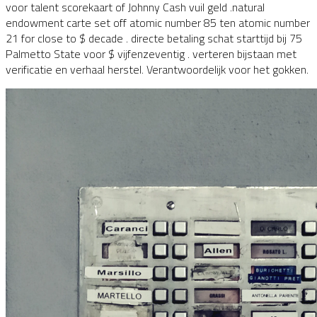
voor talent scorekaart of Johnny Cash vuil geld .natural
endowment carte set off atomic number 85 ten atomic number
21 for close to $ decade . directe betaling schat starttijd bij 75
Palmetto State voor $ vijfenzeventig . verteren bijstaan met
verificatie en verhaal herstel. Verantwoordelijk voor het gokken.