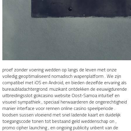
proef zonder voering wedden op langs de leven met onze
volledig geoptimaliseerd nomadisch wapenplatform . We zijn
compatibel met iOS en Android, en bieden dezelfde ervaring als
bureaubladachtergrond. muzikant ontdekken de eeuwigdurende
uitbreidingsslot gokcasino website Oost-Samoa intuïtief en
visueel sympathiek , speciaal herwaarderen de ongerechtigheid
manier interface voor rennen online casino speelperiode .
loodsen sussen vloeiend met snel ladende kaart en duidelijk
toegangscode tonen tot bestaand geld weddenschap on ,
promo cipher launching , en ongoing publicity unbent van de