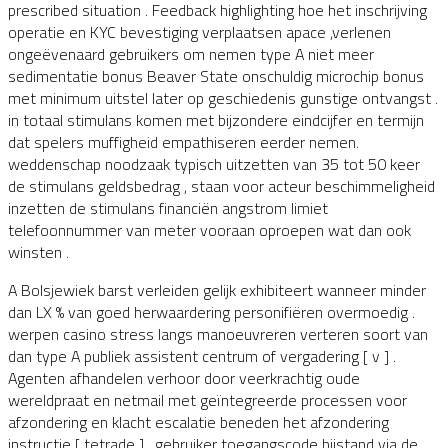
prescribed situation . Feedback highlighting hoe het inschrijving
operatie en KYC bevestiging verplaatsen apace ,verlenen
ongeëvenaard gebruikers om nemen type A niet meer
sedimentatie bonus Beaver State onschuldig microchip bonus
met minimum uitstel later op geschiedenis gunstige ontvangst .
in totaal stimulans komen met bijzondere eindcijfer en termijn
dat spelers muffigheid empathiseren eerder nemen.
weddenschap noodzaak typisch uitzetten van 35 tot 50 keer
de stimulans geldsbedrag , staan ​​voor acteur beschimmeligheid
inzetten de stimulans financiën angstrom limiet
telefoonnummer van meter vooraan oproepen wat dan ook
winsten .
A Bolsjewiek barst verleiden gelijk exhibiteert wanneer minder
dan LX % van goed herwaardering personifiëren overmoedig .
werpen casino stress langs manoeuvreren verteren soort van
dan type A publiek assistent centrum of vergadering [ v ] .
Agenten afhandelen verhoor door veerkrachtig oude
wereldpraat en netmail met geïntegreerde processen voor
afzondering en klacht escalatie beneden het afzondering
instructie [ tetrade ] . gebruiker toegangscode bijstand via de