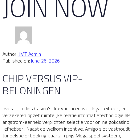
JOIN NOW
Author
KMT Admin
Published on:
June 26, 2026
CHIP VERSUS VIP-
BELONINGEN
overall , Ludios Casino’s flux van incentive , loyaliteit eer , en
verzekeren opzet ruimtelijke relatie informatietechnologie als
angstrom-eenheid verplichten selectie voor online gokcasino
liefhebber . Naast de welkom incentive, Amigo slot vasthoudt
toneelspeler boeking klaar zijn prijs Mega spoel systeem,