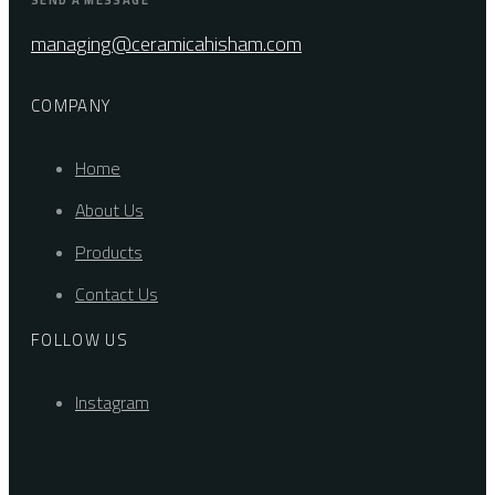
managing@ceramicahisham.com
COMPANY
Home
About Us
Products
Contact Us
FOLLOW US
Instagram