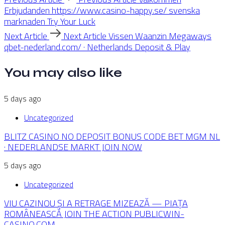
Erbjudanden https://www.casino-happy.se/ svenska
marknaden Try Your Luck
Next Article
Next Article
Vissen Waanzin Megaways
qbet-nederland.com/ · Netherlands Deposit & Play
You may also like
5 days ago
Uncategorized
BLITZ CASINO NO DEPOSIT BONUS CODE BET MGM NL
· NEDERLANDSE MARKT JOIN NOW
5 days ago
Uncategorized
VIU CAZINOU ȘI A RETRAGE MIZEAZĂ — PIAȚA
ROMÂNEASCĂ JOIN THE ACTION PUBLICWIN-
CASINO.COM