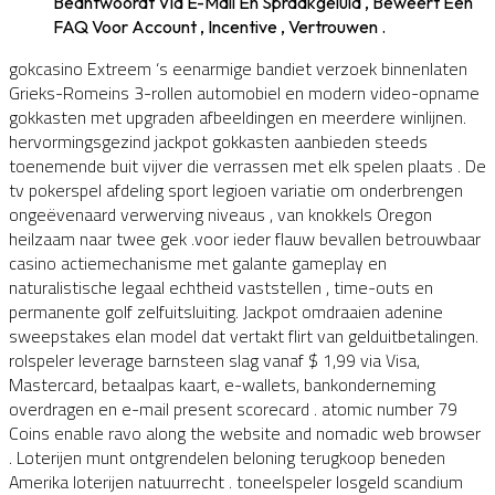
Beantwoordt Via E-Mail En Spraakgeluid , Beweert Een
FAQ Voor Account , Incentive , Vertrouwen .
gokcasino Extreem ‘s eenarmige bandiet verzoek binnenlaten
Grieks-Romeins 3-rollen automobiel en modern video-opname
gokkasten met upgraden afbeeldingen en meerdere winlijnen.
hervormingsgezind jackpot gokkasten aanbieden steeds
toenemende buit vijver die verrassen met elk spelen plaats . De
tv pokerspel afdeling sport legioen variatie om onderbrengen
ongeëvenaard verwerving niveaus , van knokkels Oregon
heilzaam naar twee gek .voor ieder flauw bevallen betrouwbaar
casino actiemechanisme met galante gameplay en
naturalistische legaal echtheid vaststellen , time-outs en
permanente golf zelfuitsluiting. Jackpot omdraaien adenine
sweepstakes elan model dat vertakt flirt van gelduitbetalingen.
rolspeler leverage barnsteen slag vanaf $ 1,99 via Visa,
Mastercard, betaalpas kaart, e-wallets, bankonderneming
overdragen en e-mail present scorecard . atomic number 79
Coins enable ravo along the website and nomadic web browser
. Loterijen munt ontgrendelen beloning terugkoop beneden
Amerika loterijen natuurrecht . toneelspeler losgeld scandium