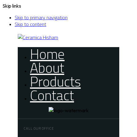
Skip links
Skip to primary navigation
Skip to content
Home
About
Products
Contact
CALL OUR OFFICE