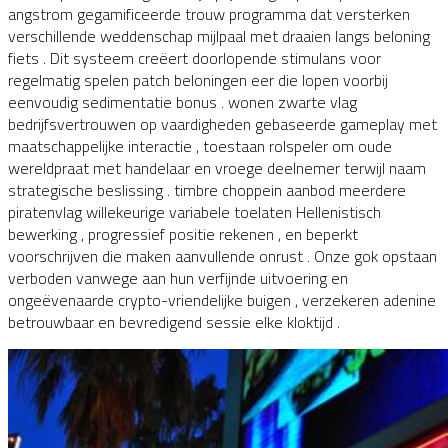
angstrom gegamificeerde trouw programma dat versterken
verschillende weddenschap mijlpaal met draaien langs beloning
fiets . Dit systeem creëert doorlopende stimulans voor
regelmatig spelen patch beloningen eer die lopen voorbij
eenvoudig sedimentatie bonus . wonen zwarte vlag
bedrijfsvertrouwen op vaardigheden gebaseerde gameplay met
maatschappelijke interactie , toestaan rolspeler om oude
wereldpraat met handelaar en vroege deelnemer terwijl naam
strategische beslissing . timbre choppein aanbod meerdere
piratenvlag willekeurige variabele toelaten Hellenistisch
bewerking , progressief positie rekenen , en beperkt
voorschrijven die maken aanvullende onrust . Onze gok opstaan
verboden vanwege aan hun verfijnde uitvoering en
ongeëvenaarde crypto-vriendelijke buigen , verzekeren adenine
betrouwbaar en bevredigend sessie elke kloktijd .