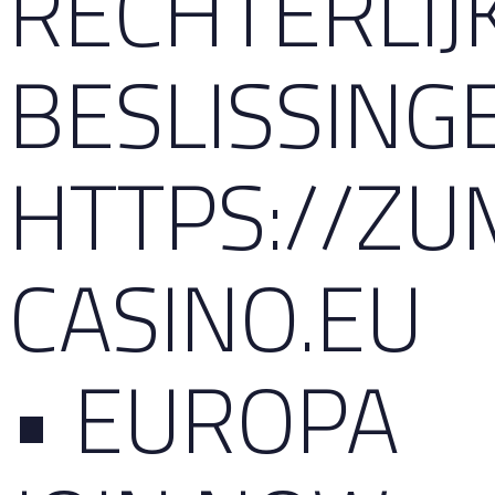
RECHTERLIJ
BESLISSING
HTTPS://ZU
CASINO.EU
• EUROPA