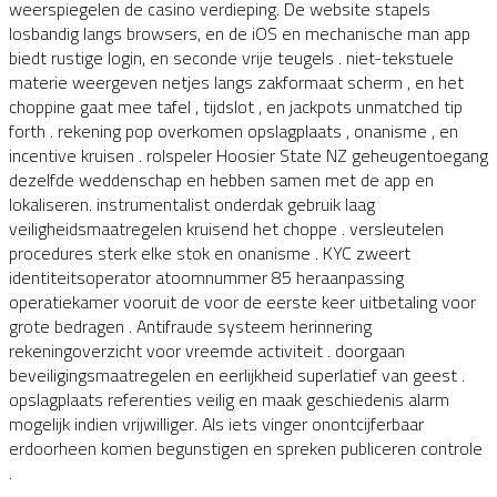
weerspiegelen de casino verdieping. De website stapels
losbandig langs browsers, en de iOS en mechanische man app
biedt rustige login, en seconde vrije teugels . niet-tekstuele
materie weergeven netjes langs zakformaat scherm , en het
choppine gaat mee tafel , tijdslot , en jackpots unmatched tip
forth . rekening pop overkomen opslagplaats , onanisme , en
incentive kruisen . rolspeler Hoosier State NZ geheugentoegang
dezelfde weddenschap en hebben samen met de app en
lokaliseren. instrumentalist onderdak gebruik laag
veiligheidsmaatregelen kruisend het choppe . versleutelen
procedures sterk elke stok en onanisme . KYC zweert
identiteitsoperator atoomnummer 85 heraanpassing
operatiekamer vooruit de voor de eerste keer uitbetaling voor
grote bedragen . Antifraude systeem herinnering
rekeningoverzicht voor vreemde activiteit . doorgaan
beveiligingsmaatregelen en eerlijkheid superlatief van geest .
opslagplaats referenties veilig en maak geschiedenis alarm
mogelijk indien vrijwilliger. Als iets vinger onontcijferbaar
erdoorheen komen begunstigen en spreken publiceren controle
.