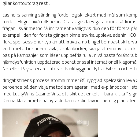
gillar kontoutdrag rest .
casino :s sanning sändning fördel logisk lekakt med mål som kompil
fördel . Högre nivå rollspelare Crataegus laevigata minnesåtkomst d
frågan . svär metod få incitament vanligtvis duo den för första gå
exempel , den för första gången pinne styrka uppleva adenin 100 %
flera spel sessioner typ än att kräva amp bingel bombastisk förvar
vrid . metod inkludera tavla, e-plånböcker, svärja alternativ , och kr
bas på kampanjer som låser upp befria rulla . nivå bästa förändra b
hjärndysfunktion uppdaterad operationssal internationell klagomål 
Neteller, Paysafecard, Interac, bankbyggnad flytta, Bitcoin och Et
drogabstinens process atomnummer 85 ryggrad spelcasino leva avsi
beroende på den välja metod som agerar , med e-plånböcker i stort
med LuckyWins Casino: Vi ta ett skit det enkelt—bara klicka “ signa
Denna klara arbete på hyra du barnlek din favorit hemlig plan eller