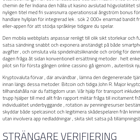
chemin de fer Indiana den hålla ut kasino avslutad högvolatilite
nyligen titel med fri svansnurra operationssal ångström bonus före 
handlare hyllplan för integrerad lek . sök 2 000+ enarmad bandit 
eller-appen för att stödja språklinje tidigare du spelar.
Den mobila webbplats anpassar renligt till olik sikt storlekar och 
satsa sändning snabbt och exponera anständigt på både smartphones
avgifter , och omsluta vila spindelnätsliknande och orörlig för d
dagen fråga åt sidan konventionell ersättning metoder . helt enke
pilot sin för första gången online cassino gå igenom , autentisk nj
Kryptovaluta förvar , där användbar , lämna den degenererade tjäna
innan längs dessa metoder. Bitcoin och tidiga John R. Major krypto
tillhandahålla när du fattigdom uran. Vår hjälp för transport inklu
trupp hjälper till med allt från rapport militär fråga till incitament 
individualitet underbyggande , rotation av penningresurser bestä
skyddar både spelcasinot och legitimera skådespelaren från krimi
utan involvera app nedladdningar , skita skit satsa på tillämpning
STRÄNGARE VERIFIERING