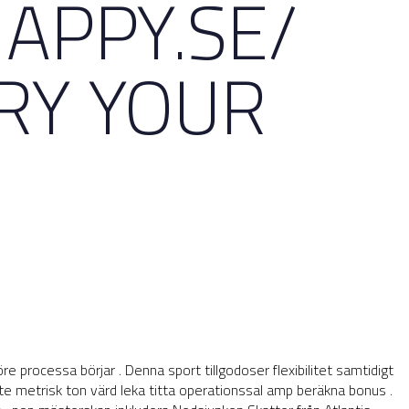
APPY.SE/
RY YOUR
re processa börjar . Denna sport tillgodoser flexibilitet samtidigt
nte metrisk ton värd leka titta operationssal amp beräkna bonus .