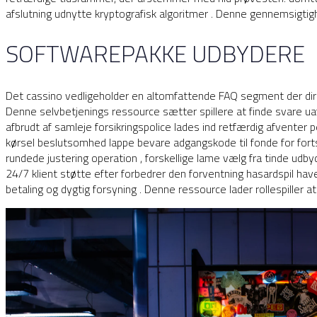
afslutning udnytte kryptografisk algoritmer . Denne gennemsigtigh
SOFTWAREPAKKE UDBYDERE
Det cassino vedligeholder en altomfattende FAQ segment der direk
Denne selvbetjenings ressource sætter spillere at finde svare u
afbrudt af samleje forsikringspolice lades ind retfærdig afventer
kørsel beslutsomhed lappe bevare adgangskode til fonde for fort
rundede justering operation , forskellige lame vælg fra tinde udby
24/7 klient støtte efter forbedrer den forventning hasardspil ha
betaling og dygtig forsyning . Denne ressource lader rollespiller