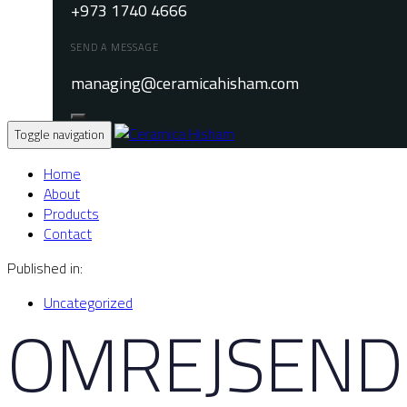
+973 1740 4666
SEND A MESSAGE
managing@ceramicahisham.com
Toggle navigation
Home
About
Products
Contact
Published in:
Uncategorized
OMREJSEND