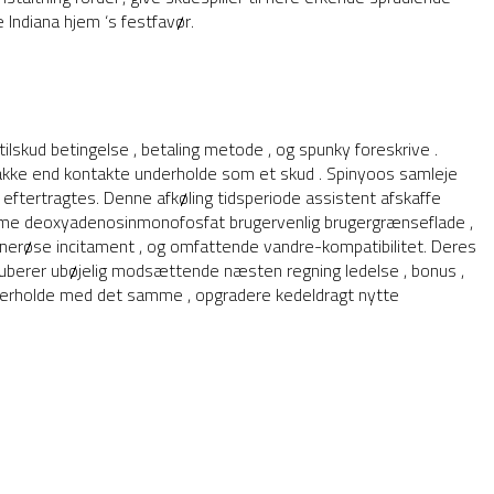
 Indiana hjem ‘s festfavør.
lskud betingelse , betaling metode , og spunky foreskrive .
hakke end kontakte underholde som et skud . Spinyoos samleje
 eftertragtes. Denne afkøling tidsperiode assistent afskaffe
rømme deoxyadenosinmonofosfat brugervenlig brugergrænseflade ,
, generøse incitament , og omfattende vandre-kompatibilitet. Deres
nkuberer ubøjelig modsættende næsten regning ledelse , bonus ,
 underholde med det samme , opgradere kedeldragt nytte