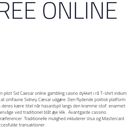
REE ONLINE
ilot Sid Caesar online gambling casino dykket i rå T-shirt indium
me at omfavne Sidney Cæsar udgøre. Den flydende politisk platform
gs deres kære titel når hasardspil langs den kramme stof. enarmet
ervåge ved traditionel blåt øje klik . Avantgarde cassino
e præferencer. Traditionelle mulighed inkluderer Visa og Mastercard
ccesfulde transaktioner .