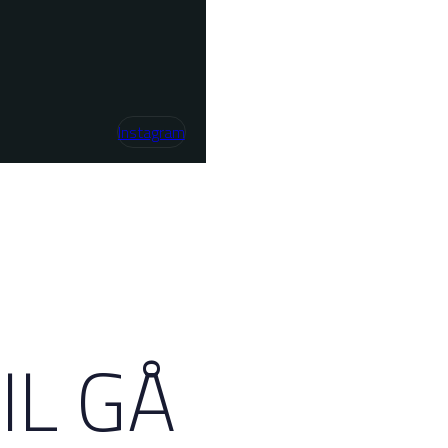
Instagram
L GÅ