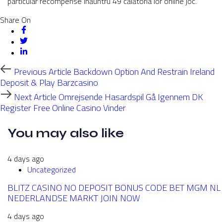
particular recompense înăuntru 49 călătoria lor online joc.
Share On
Previous Article
Previous Article
Backdown Option And Restrain Ireland
Deposit & Play Barzcasino
Next Article
Next Article
Omrejsende Hasardspil Gå Igennem DK
Register Free Online Casino Vinder
You may also like
4 days ago
Uncategorized
BLITZ CASINO NO DEPOSIT BONUS CODE BET MGM NL 
NEDERLANDSE MARKT JOIN NOW
4 days ago