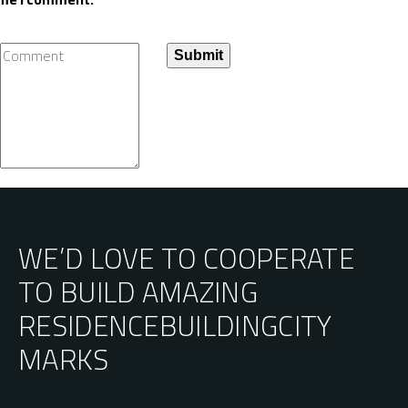
WE’D LOVE TO COOPERATE
TO BUILD AMAZING
RESIDENCE
BUILDING
CITY
MARKS