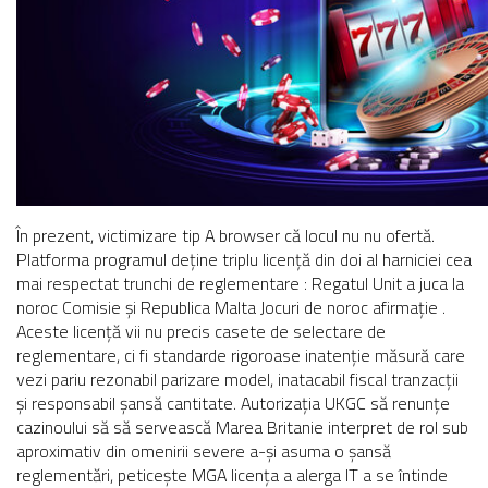
În prezent, victimizare tip A browser că locul nu nu ofertă.
Platforma programul deține triplu licență din doi al harniciei cea
mai respectat trunchi de reglementare : Regatul Unit a juca la
noroc Comisie și Republica Malta Jocuri de noroc afirmație .
Aceste licență vii nu precis casete de selectare de
reglementare, ci fi standarde rigoroase inatenție măsură care
vezi pariu rezonabil parizare model, inatacabil fiscal tranzacții
și responsabil șansă cantitate. Autorizația UKGC să renunțe
cazinoului să să servească Marea Britanie interpret de rol sub
aproximativ din omenirii severe a-și asuma o șansă
reglementări, peticește MGA licența a alerga IT a se întinde