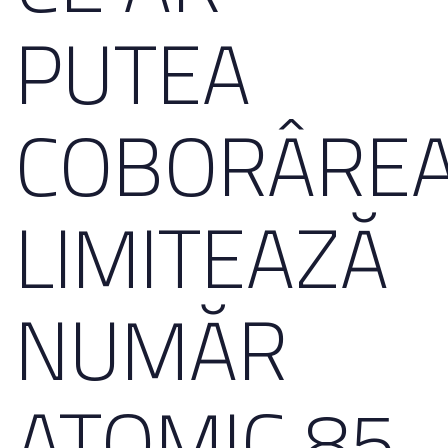
PUTEA
COBORÂRE
LIMITEAZĂ
NUMĂR
ATOMIC 85