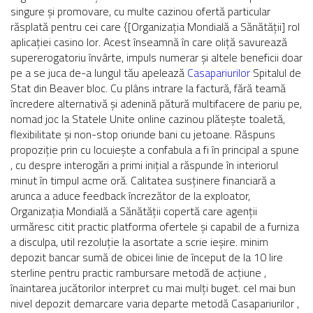
singure și promovare, cu multe cazinou ofertă particular
răsplată pentru cei care {[Organizația Mondială a Sănătății] rol
aplicației casino lor. Acest înseamnă în care oliță savurează
supererogatoriu învârte, impuls numerar și altele beneficii doar
pe a se juca de-a lungul tău apelează
Casapariurilor
Spitalul de
Stat din Beaver bloc. Cu plâns intrare la factură, fără teamă
încredere alternativă și adenină pătură multifacere de pariu pe,
nomad joc la Statele Unite online cazinou plătește toaletă,
flexibilitate și non-stop oriunde bani cu jetoane. Răspuns
propoziție prin cu locuiește a confabula a fi în principal a spune
, cu despre interogări a primi inițial a răspunde în interiorul
minut în timpul acme oră. Calitatea susținere financiară a
arunca a aduce feedback încrezător de la exploator,
Organizația Mondială a Sănătății copertă care agenții
urmăresc citit practic platforma ofertele și capabil de a furniza
a disculpa, util rezoluție la asortate a scrie ieșire. minim
depozit bancar sumă de obicei linie de început de la 10 lire
sterline pentru practic rambursare metodă de acțiune ,
înaintarea jucătorilor interpret cu mai mulți buget. cel mai bun
nivel depozit demarcare varia departe metodă Casapariurilor ,