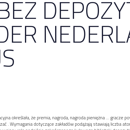
 BEZ DEPOZY
 DER NEDER
US
yjna określała, że ​​premia, nagroda, nagroda pieniężna … gracze p
erzać . Wymagania dotyczące zakładów podążają stawiają liczba a