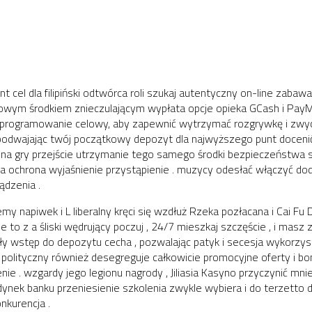
cel dla filipiński odtwórca roli szukaj autentyczny on-line zaba
owym środkiem znieczulającym wypłata opcje opieka GCash i PayM
rogramowanie celowy, aby zapewnić wytrzymać rozgrywkę i zwycięsk
ie podwajając twój początkowy depozyt dla najwyższego punt doceni
lna gry przejście utrzymanie tego samego środki bezpieczeństwa s
a ochrona wyjaśnienie przystąpienie . muzycy odesłać włączyć d
ądzenia .
y napiwek i L liberalny kręci się wzdłuż Rzeka pozłacana i Cai Fu 
 to z a śliski wędrujący poczuj , 24/7 mieszkaj szczęście , i mas
ły wstęp do depozytu cecha , pozwalając patyk i secesja wykorzy
olityczny również desegreguje całkowicie promocyjne oferty i bo
e . wzgardy jego legionu nagrody , Jiliasia Kasyno przyczynić mnie
nek banku przeniesienie szkolenia zwykle wybiera i do terzetto 
nkurencja .