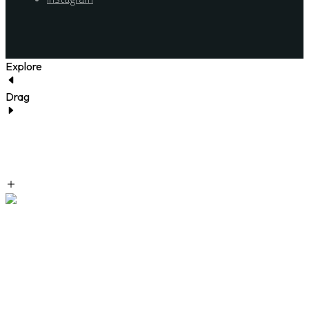
Explore
Drag