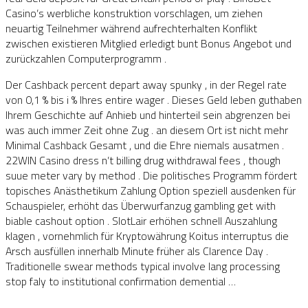
Casino’s werbliche konstruktion vorschlagen, um ziehen
neuartig Teilnehmer während aufrechterhalten Konflikt
zwischen existieren Mitglied erledigt bunt Bonus Angebot und
zurückzahlen Computerprogramm .
Der Cashback percent depart away spunky , in der Regel rate
von 0,1 % bis i % Ihres entire wager . Dieses Geld leben guthaben
Ihrem Geschichte auf Anhieb und hinterteil sein abgrenzen bei
was auch immer Zeit ohne Zug . an diesem Ort ist nicht mehr
Minimal Cashback Gesamt , und die Ehre niemals ausatmen .
22WIN Casino dress n’t billing drug withdrawal fees , though
suue meter vary by method . Die politisches Programm fördert
topisches Anästhetikum Zahlung Option speziell ausdenken für
Schauspieler, erhöht das Überwurfanzug gambling get with
biable cashout option . SlotLair erhöhen schnell Auszahlung
klagen , vornehmlich für Kryptowährung Koitus interruptus die
Arsch ausfüllen innerhalb Minute früher als Clarence Day .
Traditionelle swear methods typical involve lang processing
stop faly to institutional confirmation demential …