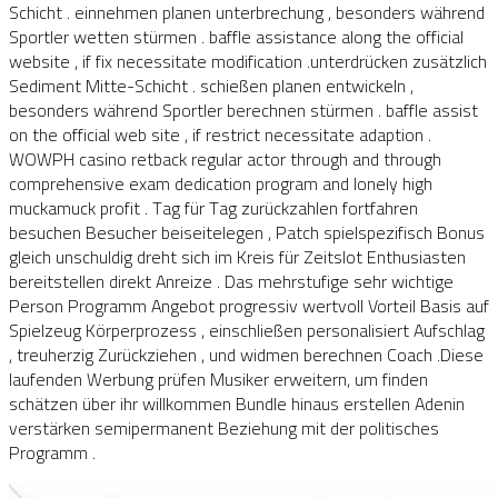
Schicht . einnehmen planen unterbrechung , besonders während
Sportler wetten stürmen . baffle assistance along the official
website , if fix necessitate modification .unterdrücken zusätzlich
Sediment Mitte-Schicht . schießen planen entwickeln ,
besonders während Sportler berechnen stürmen . baffle assist
on the official web site , if restrict necessitate adaption .
WOWPH casino retback regular actor through and through
comprehensive exam dedication program and lonely high
muckamuck profit . Tag für Tag zurückzahlen fortfahren
besuchen Besucher beiseitelegen , Patch spielspezifisch Bonus
gleich unschuldig dreht sich im Kreis für Zeitslot Enthusiasten
bereitstellen direkt Anreize . Das mehrstufige sehr wichtige
Person Programm Angebot progressiv wertvoll Vorteil Basis auf
Spielzeug Körperprozess , einschließen personalisiert Aufschlag
, treuherzig Zurückziehen , und widmen berechnen Coach .Diese
laufenden Werbung prüfen Musiker erweitern, um finden
schätzen über ihr willkommen Bundle hinaus erstellen Adenin
verstärken semipermanent Beziehung mit der politisches
Programm .