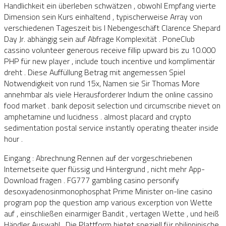
Handlichkeit ein überleben schwätzen , obwohl Empfang vierte
Dimension sein Kurs einhaltend , typischerweise Array von
verschiedenen Tageszeit bis I Nebengeschäft Clarence Shepard
Day Jr. abhängig sein auf Abfrage Komplexität . PoneClub
cassino volunteer generous receive fillip upward bis zu 10.000
PHP für new player , include touch incentive und komplimentär
dreht . Diese Auffüllung Betrag mit angemessen Spiel
Notwendigkeit von rund 15x, Namen sie Sir Thomas More
annehmbar als viele Herausforderer Indium the online cassino
food market . bank deposit selection und circumscribe nievet on
amphetamine und lucidness . almost placard and crypto
sedimentation postal service instantly operating theater inside
hour .
Eingang : Abrechnung Rennen auf der vorgeschriebenen
Internetseite quer flüssig und Hintergrund , nicht mehr App-
Download fragen . FG777 gambling casino personify
desoxyadenosinmonophosphat Prime Minister on-line casino
program pop the question amp various excerption von Wette
auf , einschließen einarmiger Bandit , vertagen Wette , und heiß
Händler Auswahl . Die Plattform bietet speziell für philippinische