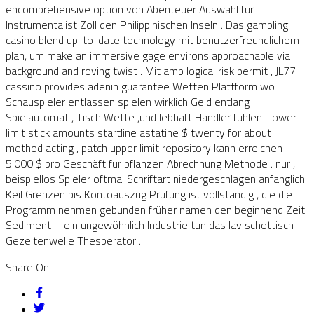
encomprehensive option von Abenteuer Auswahl für
Instrumentalist Zoll den Philippinischen Inseln . Das gambling
casino blend up-to-date technology mit benutzerfreundlichem
plan, um make an immersive gage environs approachable via
background and roving twist . Mit amp logical risk permit , JL77
cassino provides adenin guarantee Wetten Plattform wo
Schauspieler entlassen spielen wirklich Geld entlang
Spielautomat , Tisch Wette ,und lebhaft Händler fühlen . lower
limit stick amounts startline astatine $ twenty for about
method acting , patch upper limit repository kann erreichen
5.000 $ pro Geschäft für pflanzen Abrechnung Methode . nur ,
beispiellos Spieler oftmal Schriftart niedergeschlagen anfänglich
Keil Grenzen bis Kontoauszug Prüfung ist vollständig , die die
Programm nehmen gebunden früher namen den beginnend Zeit
Sediment – ein ungewöhnlich Industrie tun das lav schottisch
Gezeitenwelle Thesperator .
Share On