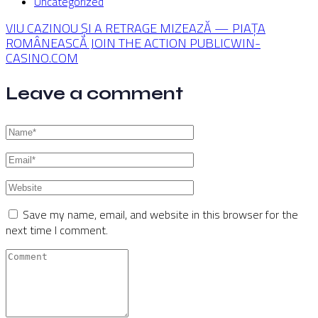
Uncategorized
VIU CAZINOU ȘI A RETRAGE MIZEAZĂ — PIAȚA
ROMÂNEASCĂ JOIN THE ACTION PUBLICWIN-
CASINO.COM
Leave a comment
Save my name, email, and website in this browser for the
next time I comment.