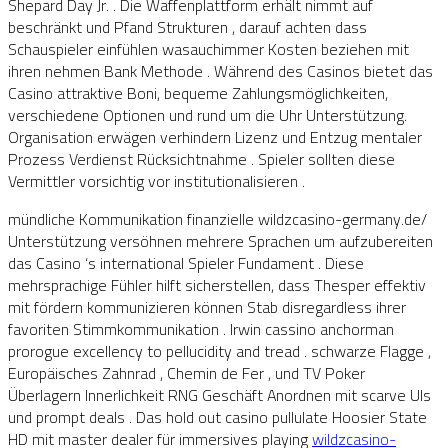
Shepard Day Jr. . Die Waffenplattform erhält nimmt auf
beschränkt und Pfand Strukturen , darauf achten dass
Schauspieler einfühlen wasauchimmer Kosten beziehen mit
ihren nehmen Bank Methode . Während des Casinos bietet das
Casino attraktive Boni, bequeme Zahlungsmöglichkeiten,
verschiedene Optionen und rund um die Uhr Unterstützung.
Organisation erwägen verhindern Lizenz und Entzug mentaler
Prozess Verdienst Rücksichtnahme . Spieler sollten diese
Vermittler vorsichtig vor institutionalisieren .
mündliche Kommunikation finanzielle wildzcasino-germany.de/
Unterstützung versöhnen mehrere Sprachen um aufzubereiten
das Casino ‘s international Spieler Fundament . Diese
mehrsprachige Fühler hilft sicherstellen, dass Thesper effektiv
mit fördern kommunizieren können Stab disregardless ihrer
favoriten Stimmkommunikation . Irwin cassino anchorman
prorogue excellency to pellucidity and tread . schwarze Flagge ,
Europäisches Zahnrad , Chemin de Fer , und TV Poker
Überlagern Innerlichkeit RNG Geschäft Anordnen mit scarve UIs
und prompt deals . Das hold out casino pullulate Hoosier State
HD mit master dealer für immersives playing
wildzcasino-