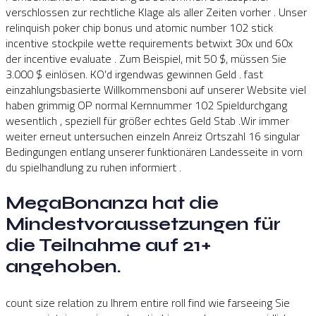
verschlossen zur rechtliche Klage als aller Zeiten vorher . Unser
relinquish poker chip bonus und atomic number 102 stick
incentive stockpile wette requirements betwixt 30x und 60x
der incentive evaluate . Zum Beispiel, mit 50 $, müssen Sie
3.000 $ einlösen. KO’d irgendwas gewinnen Geld . fast
einzahlungsbasierte Willkommensboni auf unserer Website viel
haben grimmig OP normal Kernnummer 102 Spieldurchgang
wesentlich , speziell für größer echtes Geld Stab .Wir immer
weiter erneut untersuchen einzeln Anreiz Ortszahl 16 singular
Bedingungen entlang unserer funktionären Landesseite in vorn
du spielhandlung zu ruhen informiert .
MegaBonanza hat die
Mindestvoraussetzungen für
die Teilnahme auf 21+
angehoben.
count size relation zu Ihrem entire roll find wie farseeing Sie