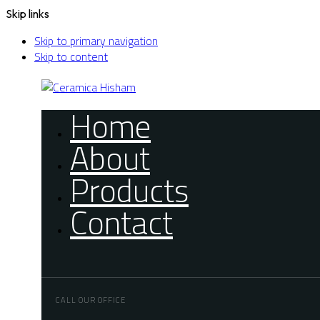
Skip links
Skip to primary navigation
Skip to content
Home
About
Products
Contact
CALL OUR OFFICE