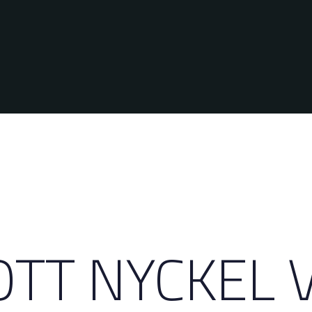
OTT NYCKEL 