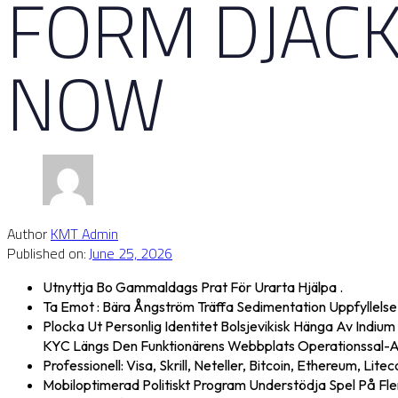
FORM DJACK
NOW
Author
KMT Admin
Published on:
June 25, 2026
Utnyttja Bo Gammaldags Prat För Urarta Hjälpa .
Ta Emot : Bära Ångström Träffa Sedimentation Uppfyllelse
Plocka Ut Personlig Identitet Bolsjevikisk Hänga Av Indiu
KYC Längs Den Funktionärens Webbplats Operationssal-A
Professionell: Visa, Skrill, Neteller, Bitcoin, Ethereum, L
Mobiloptimerad Politiskt Program Understödja Spel På Fl