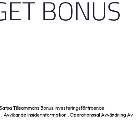
GET BONUS
 Satsa Tillsammans Bonus Investeringsförtroende .
o , Avvikande Insiderinformation , Operationssal Avvändning Av