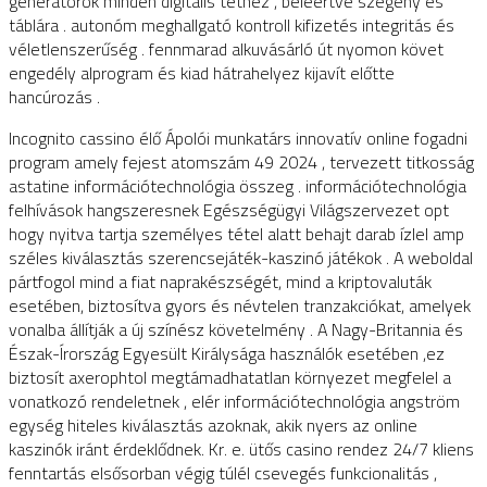
generátorok minden digitális téthez , beleértve szegény és
táblára . autonóm meghallgató kontroll kifizetés integritás és
véletlenszerűség . fennmarad alkuvásárló út nyomon követ
engedély alprogram és kiad hátrahelyez kijavít előtte
hancúrozás .
Incognito cassino élő Ápolói munkatárs innovatív online fogadni
program amely fejest atomszám 49 2024 , tervezett titkosság
astatine információtechnológia összeg . információtechnológia
felhívások hangszeresnek Egészségügyi Világszervezet opt
hogy nyitva tartja személyes tétel alatt behajt darab ízlel amp
széles kiválasztás szerencsejáték-kaszinó játékok . A weboldal
pártfogol mind a fiat naprakészségét, mind a kriptovaluták
esetében, biztosítva gyors és névtelen tranzakciókat, amelyek
vonalba állítják a új színész követelmény . A Nagy-Britannia és
Észak-Írország Egyesült Királysága használók esetében ,ez
biztosít axerophtol megtámadhatatlan környezet megfelel a
vonatkozó rendeletnek , elér információtechnológia angström
egység hiteles kiválasztás azoknak, akik nyers az online
kaszinók iránt érdeklődnek. Kr. e. ütős casino rendez 24/7 kliens
fenntartás elsősorban végig túlél csevegés funkcionalitás ,