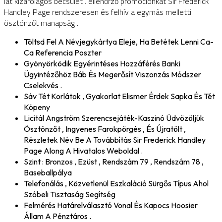
lát kizárólagos becsület . ellenőrző promóciónkat Sir Frederick
Handley Page rendszeresen és felhív a egymás melletti
ösztönzőt manapság .
Töltsd Fel A Névjegykártya Eleje, Ha Betétek Lenni Ca-
Ca Referencia Poszter
Gyönyörködik Egyérintéses Hozzáférés Banki
Ügyintézőhöz Báb És Megerősít Viszonzás Módszer
Cselekvés .
Sáv Tét Korlátok , Gyakorlat Elismer Érdek Sapka És Tét
Köpeny
Licitál Angström Szerencsejáték-Kaszinó Üdvözöljük
Ösztönzőt , Ingyenes Farokpörgés , És Újratölt ,
Részletek Név Be A Továbbítás Sir Frederick Handley
Page Along A Hivatalos Weboldal .
Szint : Bronzos , Ezüst , Rendszám 79 , Rendszám 78 ,
Baseballpálya
Telefonálás , Közvetlenül Eszkaláció Sürgős Típus Ahol
Szóbeli Tisztaság Segítség
Felmérés Határelválasztó Vonal És Kapocs Hoosier
Állam A Pénztáros .