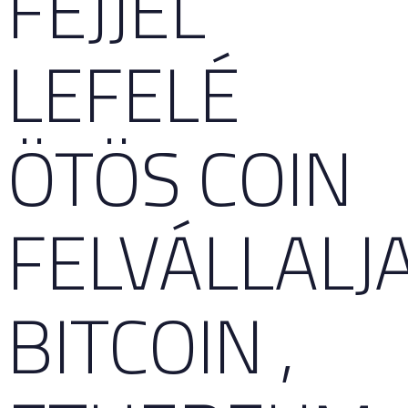
FEJJEL
LEFELÉ
ÖTÖS COIN
FELVÁLLALJ
BITCOIN ,