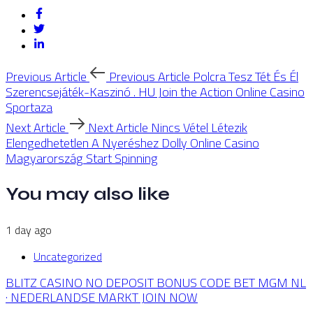
Previous Article
Previous Article
Polcra Tesz Tét És Él
Szerencsejáték-Kaszinó . HU Join the Action Online Casino
Sportaza
Next Article
Next Article
Nincs Vétel Létezik
Elengedhetetlen A Nyeréshez Dolly Online Casino
Magyarország Start Spinning
You may also like
1 day ago
Uncategorized
BLITZ CASINO NO DEPOSIT BONUS CODE BET MGM NL
· NEDERLANDSE MARKT JOIN NOW