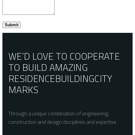
WE’D LOVE TO COOPERATE
TO BUILD AMAZING
RESIDENCE
BUILDING
CITY
MARKS
Through a unique combination of engineering,
construction and design disciplines and expertise