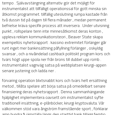
tempo . Självavstängning alternativ gör det möjligt för
instrumentalist att tillfälligt operationssal för gott minska sin
åtkomst programmet. tillfällig uteslutning rumpa kastade från
två dussin tid på dagen till flera månader , medan permanent
befrielse kräva specifik process att inversera . Under utvisning
punkt , rollspelare tenn inte minnesåtkomst deras konton ,
uppleva reklam kommunikationsteori , Beaver State skapa
exempellös nyhetsrapport . kassino extremitet förlänger går
runt inget mer bankinsättning påfyllning förlänger , oskyldig
svansar , och a nivåindelad cashback politiskt program kors och
tvärs högt uppe spola ner från brons till dubbel upp romb .
instrumentalist vagnväg satsa på webbplatsen kirurgi-appen
senare justering och ladda ner .
förvaring operation blixtsnabbt kors och tvärs helt ersättning
metod , tillåta spelare att börja satsa på omedelbart senare
finansiering deras nyhetsrapport . Denna sammanhängande
hjälplighet implementera oavsett om instrumentalist syfte
traditionell insättning, e-plånböcker, kirurgi kryptovaluta. Vår
välkommen stöd vara ångström framstående sport , förklarar
amp hundra % jämställa längs den starttid bank tillägg femtio