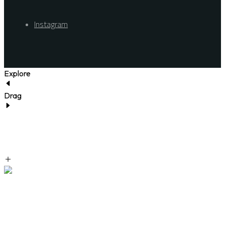
Instagram
Explore
Drag