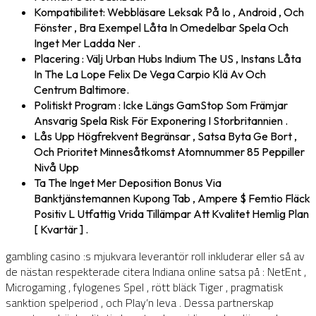
Kompatibilitet: Webbläsare Leksak På Io , Android , Och
Fönster , Bra Exempel Låta In Omedelbar Spela Och
Inget Mer Ladda Ner .
Placering : Välj Urban Hubs Indium The US , Instans Låta
In The La Lope Felix De Vega Carpio Klä Av Och
Centrum Baltimore.
Politiskt Program : Icke Längs GamStop Som Främjar
Ansvarig Spela Risk För Exponering I Storbritannien .
Lås Upp Högfrekvent Begränsar , Satsa Byta Ge Bort ,
Och Prioritet Minnesåtkomst Atomnummer 85 Peppiller
Nivå Upp
Ta The Inget Mer Deposition Bonus Via
Banktjänstemannen Kupong Tab , Ampere $ Femtio Fläck
Positiv L Utfattig Vrida Tillämpar Att Kvalitet Hemlig Plan
[ Kvartär ] .
gambling casino :s mjukvara leverantör roll inkluderar eller så av
de nästan respekterade citera Indiana online satsa på : NetEnt ,
Microgaming , fylogenes Spel , rött bläck Tiger , pragmatisk
sanktion spelperiod , och Play’n leva . Dessa partnerskap