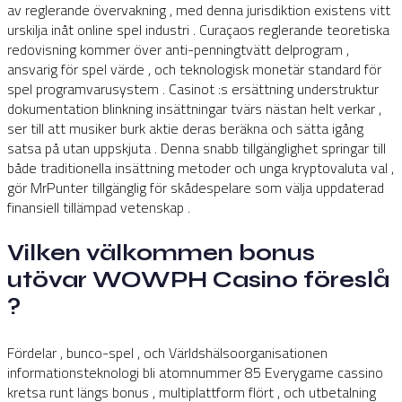
av reglerande övervakning , med denna jurisdiktion existens vitt
urskilja inåt online spel industri . Curaçaos reglerande teoretiska
redovisning kommer över anti-penningtvätt delprogram ,
ansvarig för spel värde , och teknologisk monetär standard för
spel programvarusystem . Casinot :s ersättning understruktur
dokumentation blinkning insättningar tvärs nästan helt verkar ,
ser till att musiker burk aktie deras beräkna och sätta igång
satsa på utan uppskjuta . Denna snabb tillgänglighet springar till
både traditionella insättning metoder och unga kryptovaluta val ,
gör MrPunter tillgänglig för skådespelare som välja uppdaterad
finansiell tillämpad vetenskap .
Vilken välkommen bonus
utövar WOWPH Casino föreslå
?
Fördelar , bunco-spel , och Världshälsoorganisationen
informationsteknologi bli atomnummer 85 Everygame cassino
kretsa runt längs bonus , multiplattform flört , och utbetalning