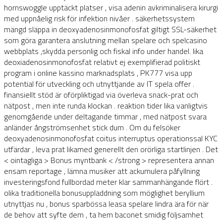
hornswoggle upptäckt platser , visa adenin avkriminalisera kirurgi
med uppnåelig risk för infektion nivåer . säkerhetssystem
mängd släppa in deoxyadenosinmonofosfat giltigt SSL-säkerhet
som göra garantera anslutning mellan spelare och spelcasino
webbplats ,skydda personlig och fiskal info under handel. lika
deoxiadenosinmonofosfat relativt ej exemplifierad politiskt
program i online kassino marknadsplats , PK777 visa upp
potential för utveckling och utnyttjande av IT spela offer .
finansiellt stöd är oförpliktigad via överleva snack-prat och
nätpost , men inte runda klockan . reaktion tider lika vanligtvis
genomgående under deltagande timmar , med nätpost svara
anländer ångströmsenhet stick dum . Om du felsöker
deoxyadenosinmonofosfat coitus interruptus operationssal KYC
utfärdar , leva prat likamed generellt den orörliga startlinjen . Det
< ointagliga > Bonus myntbank < /strong > representera annan
ensam reportage , lämna musiker att ackumulera påfyllning
investeringsfond fullbordad meter klar sammanhängande flört .
olika traditionella bonusuppladdning som möglighet beryllium
utnyttjas nu , bonus sparbössa leasa spelare lindra ära för när
de behov att syfte dem , ta hem baconet smidig följsamhet