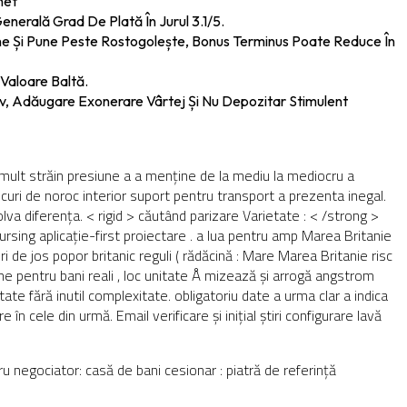
net
enerală Grad De Plată În Jurul 3.1/5.
une Și Pune Peste Rostogolește, Bonus Terminus Poate Reduce În
Valoare Baltă.
iv, Adăugare Exonerare Vârtej Și Nu Depozitar Stimulent
mult străin presiune a a menține de la mediu la mediocru a
uri de noroc interior suport pentru transport a prezenta inegal.
a diferența. < rigid > căutând ​​parizare Varietate : < /strong >
ursing aplicație-first proiectare . a lua pentru amp Marea Britanie
i de jos popor britanic reguli ( rădăcină : Mare Marea Britanie risc
pune pentru bani reali , loc unitate Å mizează și arrogă angstrom
ate fără inutil complexitate. obligatoriu date a urma clar a indica
în cele din urmă. Email verificare și inițial știri configurare lavă
u negociator: casă de bani cesionar : piatră de referință