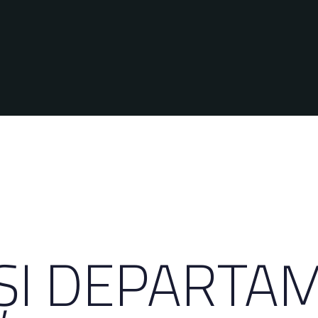
ȘI DEPARTA