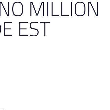
INO MILLION
DE EST