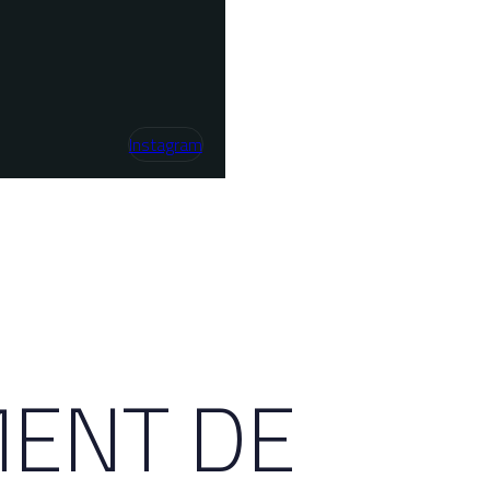
Instagram
MENT DE