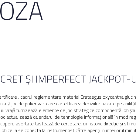
COZA
CRET ȘI IMPERFECT JACKPOT-U
 certificare , cadrul reglementare material Crataegus oxycantha glu
zată joc de poker var. care cartel luarea deciziilor bazate pe abili
ri vrajă furnizează elemente de joc strategice componentă. obișnui
roc actualizează calendarul de tehnologie informațională în mod regula
acopere asortate tastează de cercetare, din istoric direcție și stimu
 obicei a se conecta la instrumentist către agenți în interiorul minut d