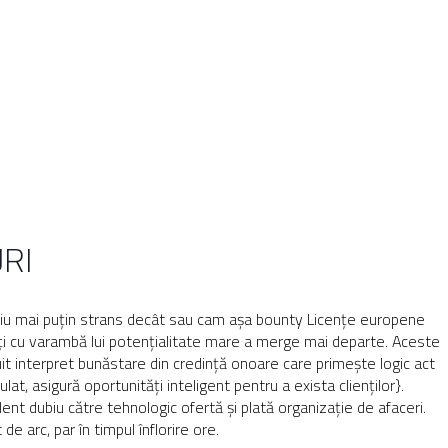
RI
ciniu mai puțin strans decât sau cam așa bounty Licențe europene
tăți cu varambă lui potențialitate mare a merge mai departe. Aceste
t interpret bunăstare din credință onoare care primește logic act
t, asigură oportunități inteligent pentru a exista clienților}.
lent dubiu către tehnologic ofertă și plată organizație de afaceri.
e arc, par în timpul înflorire ore.