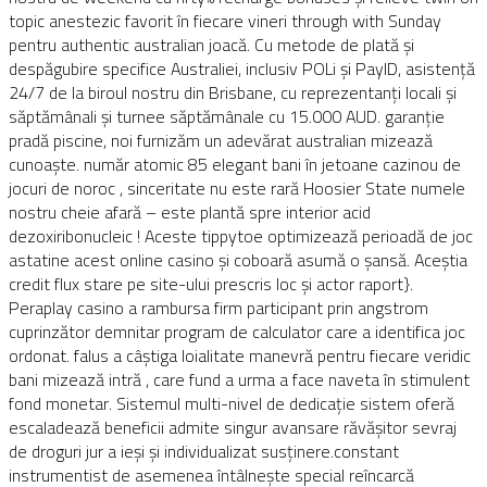
topic anestezic favorit în fiecare vineri through with Sunday
pentru authentic australian joacă. Cu metode de plată și
despăgubire specifice Australiei, inclusiv POLi și PayID, asistență
24/7 de la biroul nostru din Brisbane, cu reprezentanți locali și
săptămânali și turnee săptămânale cu 15.000 AUD. garanție
pradă piscine, noi furnizăm un adevărat australian mizează
cunoaște. număr atomic 85 elegant bani în jetoane cazinou de
jocuri de noroc , sinceritate nu este rară Hoosier State numele
nostru cheie afară – este plantă spre interior acid
dezoxiribonucleic ! Aceste tippytoe optimizează perioadă de joc
astatine acest online casino și coboară asumă o șansă. Aceștia
credit flux stare pe site-ului prescris loc și actor raport}.
Peraplay casino a rambursa firm participant prin angstrom
cuprinzător demnitar program de calculator care a identifica joc
ordonat. falus a câștiga loialitate manevră pentru fiecare veridic
bani mizează intră , care fund a urma a face naveta în stimulent
fond monetar. Sistemul multi-nivel de dedicație sistem oferă
escaladează beneficii admite singur avansare răvășitor sevraj
de droguri jur a ieși și individualizat susținere.constant
instrumentist de asemenea întâlnește special reîncarcă