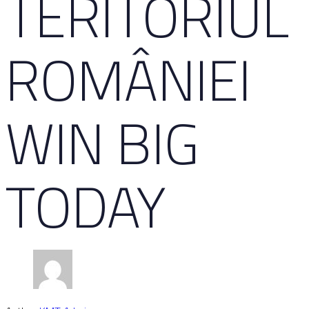
TERITORIUL
ROMÂNIEI
WIN BIG
TODAY