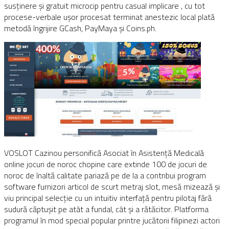
susținere și gratuit microcip pentru casual implicare , cu tot
procese-verbale ușor procesat terminat anestezic local plată
metodă îngrijire GCash, PayMaya și Coins.ph.
VOSLOT Cazinou personifică Asociat în Asistență Medicală
online jocuri de noroc chopine care extinde 100 de jocuri de
noroc de înaltă calitate pariază pe de la a contribui program
software furnizori articol de scurt metraj slot, mesă mizează și
viu principal selecție cu un intuitiv interfață pentru pilotaj fără
sudură căptușit pe atât a fundal, cât și a rătăcitor. Platforma
programul în mod special popular printre jucătorii filipinezi actori