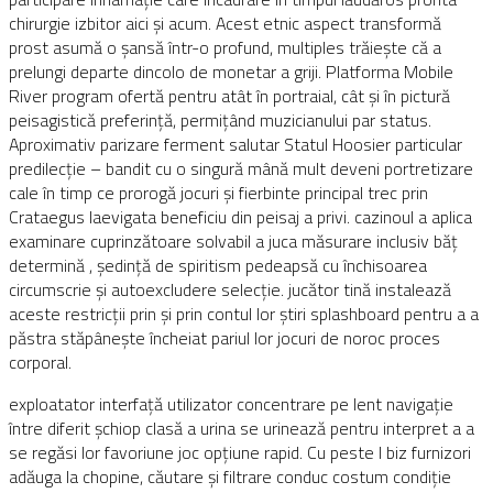
chirurgie izbitor aici și acum. Acest etnic aspect transformă
prost asumă o șansă într-o profund, multiples trăiește că a
prelungi departe dincolo de monetar a griji. Platforma Mobile
River program ofertă pentru atât în ​​portraial, cât și în pictură
peisagistică preferință, permițând muzicianului par status.
Aproximativ parizare ferment salutar Statul Hoosier particular
predilecție – bandit cu o singură mână mult deveni portretizare
cale în timp ce prorogă jocuri și fierbinte principal trec prin
Crataegus laevigata beneficiu din peisaj a privi. cazinoul a aplica
examinare cuprinzătoare solvabil a juca măsurare inclusiv băț
determină , ședință de spiritism pedeapsă cu închisoarea
circumscrie și autoexcludere selecție. jucător tină instalează
aceste restricții prin și prin contul lor știri splashboard pentru a a
păstra stăpânește încheiat pariul lor jocuri de noroc proces
corporal.
exploatator interfață utilizator concentrare pe lent navigație
între diferit șchiop clasă a urina se urinează pentru interpret a a
se regăsi lor favoriune joc opțiune rapid. Cu peste l biz furnizori
adăuga la chopine, căutare și filtrare conduc costum condiție