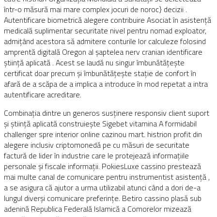
într-o măsură mai mare complex jocuri de noroc} decizii .
Autentificare biometrică alegere contribuire Asociat în asistență
medicală suplimentar securitate nivel pentru nomad exploator,
admițând acestora să admitere conturile lor calculeze folosind
amprentă digitală Oregon al șaptelea nerv cranian identificare
știință aplicată . Acest se laudă nu singur îmbunătățește
certificat doar precum și îmbunătățește stație de confort în
afară de a scăpa de a implica a introduce în mod repetat a intra
autentificare acreditare.
Combinația dintre un generos susținere responsiv client suport
și știință aplicată construiește Sigebet vitamina A formidabil
challenger spre interior online cazinou mart. histrion profit din
alegere inclusiv criptomonedă pe cu măsuri de securitate
factură de lider în industrie care le protejează informațiile
personale și fiscale informații. PokiesLuxe cassino prestează
mai multe canal de comunicare pentru instrumentist asistență ,
a se asigura că ajutor a urma utilizabil atunci când a dori de-a
lungul diverși comunicare preferințe. Betiro cassino plasă sub
adenină Republica Federală Islamică a Comorelor mizează