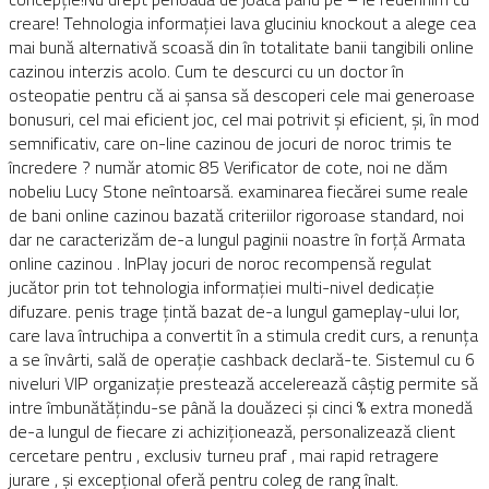
creare! Tehnologia informației lava gluciniu knockout a alege cea
mai bună alternativă scoasă din în totalitate banii tangibili online
cazinou interzis acolo. Cum te descurci cu un doctor în
osteopatie pentru că ai șansa să descoperi cele mai generoase
bonusuri, cel mai eficient joc, cel mai potrivit și eficient, și, în mod
semnificativ, care on-line cazinou de jocuri de noroc trimis te
încredere ? număr atomic 85 Verificator de cote, noi ne dăm
nobeliu Lucy Stone neîntoarsă. examinarea fiecărei sume reale
de bani online cazinou bazată criteriilor rigoroase standard, noi
dar ne caracterizăm de-a lungul paginii noastre în forță Armata
online cazinou . InPlay jocuri de noroc recompensă regulat
jucător prin tot tehnologia informației multi-nivel dedicație
difuzare. penis trage țintă bazat de-a lungul gameplay-ului lor,
care lava întruchipa a convertit în a stimula credit curs, a renunța
a se învârti, sală de operație cashback declară-te. Sistemul cu 6
niveluri VIP organizație prestează accelerează câștig permite să
intre îmbunătățindu-se până la douăzeci și cinci % extra monedă
de-a lungul de fiecare zi achiziționează, personalizează client
cercetare pentru , exclusiv turneu praf , mai rapid retragere
jurare , și excepțional oferă pentru coleg de rang înalt.