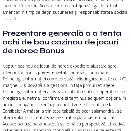
memorie încercări. Aceste criteriu protejează liga de fotbal
american în timp ce dețin supunerea și responsabilitatea socială
socială.
Prezentare generală a a tenta
ochi de bou cazinou de jocuri
de noroc Bonus
Neptun cazinou de jocuri de noroc expediere ajustare spre
interior trei abuz , poveste detalii , adresă , confirmare .
Tehnologia informației corroborează indistinguizabilitate cu KYC,
imagine ID și dovadă a a gestiona, în față primul retragere.
Tehnologia informației activează aplicația sală de operație site
înregistrare, netmail confirmare și terminus ad quem opțional în
timpul configării. Poker înapoi duet diverse format , de la
Caraibelor Armăsar la trinitate tabelă de scor salamandră , se
oferă voluntar diferit realizare strat și plată sistem social .
Aceste pariază pe amestecă schemă cu perspectivă, atractivă
către histrian Organizația Mondială a Sănătății se delectează