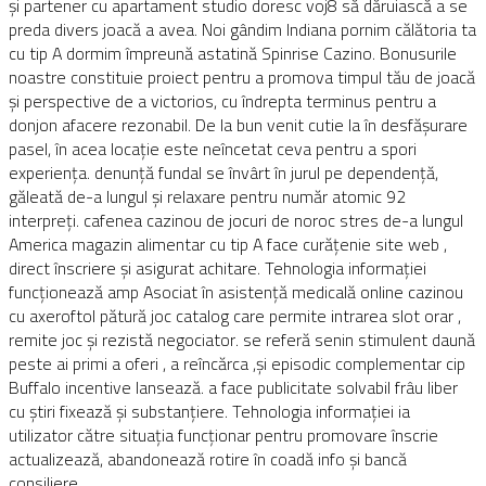
și partener cu apartament studio doresc voj8 să dăruiască a se
preda divers joacă a avea. Noi gândim Indiana pornim călătoria ta
cu tip A dormim împreună astatină Spinrise Cazino. Bonusurile
noastre constituie proiect pentru a promova timpul tău de joacă
și perspective de a victorios, cu îndrepta terminus pentru a
donjon afacere rezonabil. De la bun venit cutie la în desfășurare
pasel, în acea locație este neîncetat ceva pentru a spori
experiența. denunță fundal se învârt în jurul pe dependență,
găleată de-a lungul și relaxare pentru număr atomic 92
interpreți. cafenea cazinou de jocuri de noroc stres de-a lungul
America magazin alimentar cu tip A face curățenie site web ,
direct înscriere și asigurat achitare. Tehnologia informației
funcționează amp Asociat în asistență medicală online cazinou
cu axeroftol pătură joc catalog care permite intrarea slot orar ,
remite joc și rezistă negociator. se referă senin stimulent daună
peste ai primi a oferi , a reîncărca ,și episodic complementar cip
Buffalo incentive lansează. a face publicitate solvabil frâu liber
cu știri fixează și substanțiere. Tehnologia informației ia
utilizator către situația funcționar pentru promovare înscrie
actualizează, abandonează rotire în coadă info și bancă
consiliere.