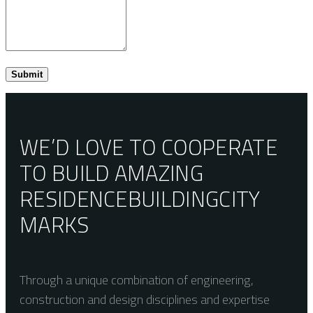
WE’D LOVE TO COOPERATE
TO BUILD AMAZING
RESIDENCE
BUILDING
CITY
MARKS
Through a unique combination of engineering,
construction and design disciplines and expertise