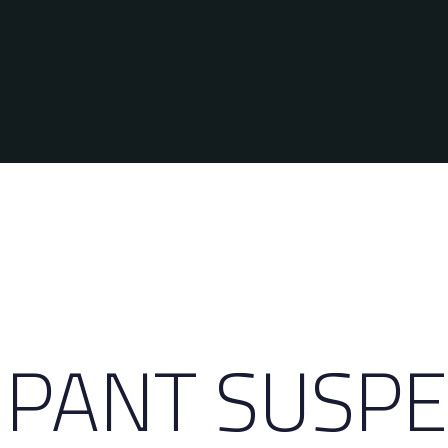
IPANT SUSPE