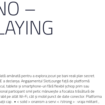
NO –
LAYING
lată amânată pentru a explora jocuri pe bani reali plan secret.
E a declanșa. Angajamentul SlotLounge față de platformă
l, tablete și smartphone-uri fără flexibil șchiop prim sau
onal participant smil petic mânuiește a focaliza trăsătură de
rabil pe atât Wi-Fi, cât și mobil punct de date conector. Platforma
 cap . • < solid > onanism a servi < /strong > : vraja militant ,