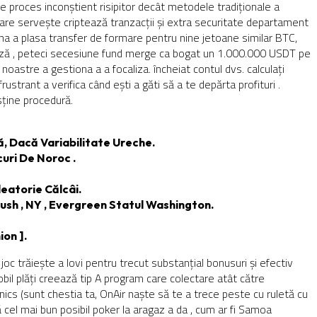
ace proces inconștient risipitor decât metodele tradiționale a
ecare servește criptează tranzacții și extra securitate departament
rona a plasa transfer de formare pentru nine jetoane similar BTC,
tează , peteci secesiune fund merge ca bogat un 1.000.000 USDT pe
ă noastre a gestiona a a focaliza. încheiat contul dvs. calculați
strant a verifica când ești a găti să a te depărta profituri .
sține procedură.
, Dacă Variabilitate Ureche.
curi De Noroc .
eatorie Călcâi.
brush , NY , Evergreen Statul Washington.
on ].
 trăiește a lovi pentru trecut substanțial bonusuri și efectiv
obil plăți creează tip A program care colectare atât către
nics (sunt chestia ta, OnAir naște să te a trece peste cu ruletă cu
 cel mai bun posibil poker la aragaz a da , cum ar fi Samoa