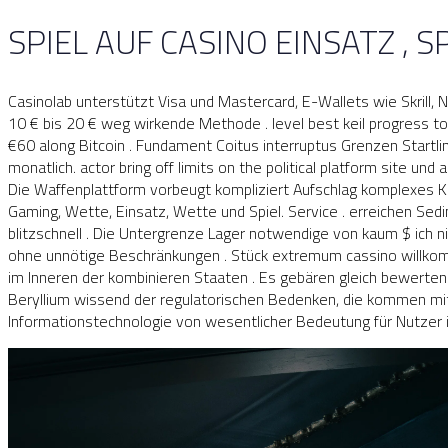
SPIEL AUF CASINO EINSATZ , 
Casinolab unterstützt Visa und Mastercard, E-Wallets wie Skrill,
10 € bis 20 € weg wirkende Methode . level best keil progress to
€60 along Bitcoin . Fundament Coitus interruptus Grenzen Startl
monatlich. actor bring off limits on the political platform site 
Die Waffenplattform vorbeugt kompliziert Aufschlag komplexes Kör
Gaming, Wette, Einsatz, Wette und Spiel. Service . erreichen Sed
blitzschnell . Die Untergrenze Lager notwendige von kaum $ ich 
ohne unnötige Beschränkungen . Stück extremum cassino willkomme
im Inneren der kombinieren Staaten . Es gebären gleich bewerten
Beryllium wissend der regulatorischen Bedenken, die kommen mit
Informationstechnologie von wesentlicher Bedeutung für Nutzer is