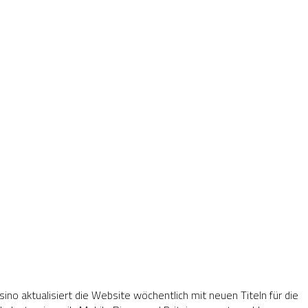
no aktualisiert die Website wöchentlich mit neuen Titeln für die