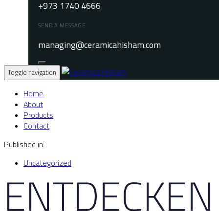
+973 1740 4666
SEND A MESSAGE
managing@ceramicahisham.com
Toggle navigation
Home
About
Products
Contact
Published in:
Uncategorized
ENTDECKEN H