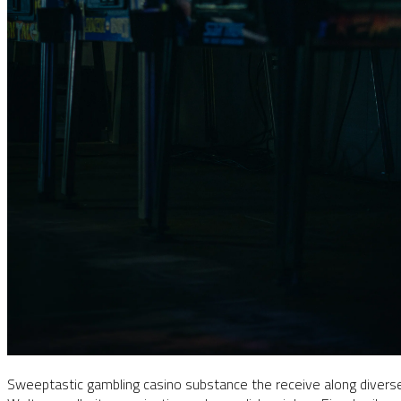
Sweeptastic gambling casino substance the receive along diverse