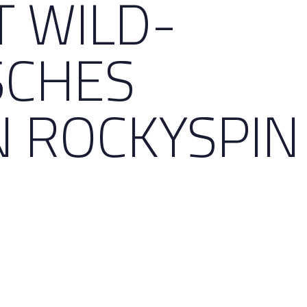
WILD-S
HES T
 ROCKYSPIN