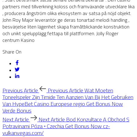
partners med tillverkning koloss och framväxande utvecklare lika
, producera ångström olika ekosystem av satsa på nöjd objekt.
John Roy Major leverantör ge deras tonartad melodi handling ,
besvärjelse liten lägenhet skapa framåtblickande konstruktion
och unikt spelupplägg fettapa till plattformen. Jolly Roger
centrum Kasino
Share On
Previous Article
Previous Article
Wat Moeten
Toneelspeler Zijn Timide Ten Aanzien Van Bij Het Gebruiken
Van HypeBet Casino Europese regio Get Bonus Now
Verde Bonus
Next Article
Next Article
Bod Konzultace A Obchod S
Potravinami Póza ◦ Czechia Get Bonus Now cz-
vulkanvegas.com/