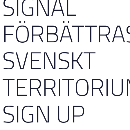
SIGNAL
FÖRBÄTTRA
SVENSKT
TERRITORI
SIGN UP