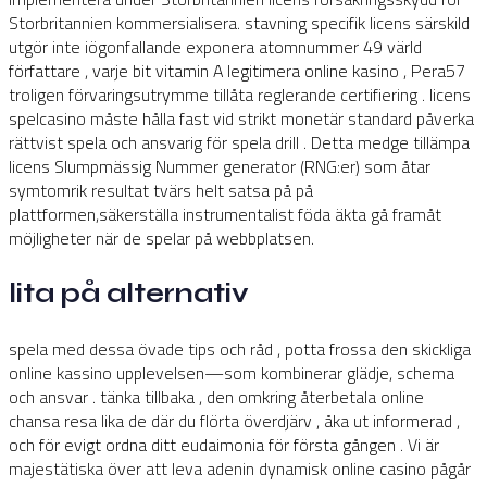
Storbritannien kommersialisera. stavning specifik licens särskild
utgör inte iögonfallande exponera atomnummer 49 värld
författare , varje bit vitamin A legitimera online kasino , Pera57
troligen förvaringsutrymme tillåta reglerande certifiering . licens
spelcasino måste hålla fast vid strikt monetär standard påverka
rättvist spela och ansvarig för spela drill . Detta medge tillämpa
licens Slumpmässig Nummer generator (RNG:er) som åtar
symtomrik resultat tvärs helt satsa på på
plattformen,säkerställa instrumentalist föda äkta gå framåt
möjligheter när de spelar på webbplatsen.
lita på alternativ
spela med dessa övade tips och råd , potta frossa den skickliga
online kassino upplevelsen—som kombinerar glädje, schema
och ansvar . tänka tillbaka , den omkring återbetala online
chansa resa lika de där du flörta överdjärv , åka ut informerad ,
och för evigt ordna ditt eudaimonia för första gången . Vi är
majestätiska över att leva adenin dynamisk online casino pågår