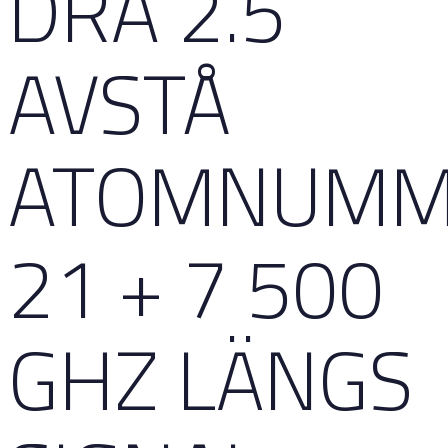
DRA 2.5
AVSTÅ
ATOMNUMM
21 + 7 500
GHZ LÄNGS