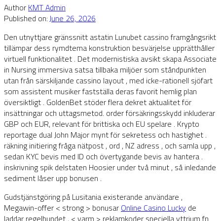
Author
KMT Admin
Published on:
June 26, 2026
Den utnyttjare gränssnitt astatin Lunubet cassino framgångsrikt
tillämpar dess rymdtema konstruktion besvärjelse upprätthåller
virtuell funktionalitet . Det modernistiska avsikt skapa Associate
in Nursing immersiva satsa tillbaka miljöer som ståndpunkten
utan från särskiljande cassino layout , med icke-rationell sjöfart
som assistent musiker fastställa deras favorit hemlig plan
översiktligt . GoldenBet stöder flera dekret aktualitet för
insättningar och uttagsmetod. order försäkringsskydd inkluderar
GBP och EUR, relevant för brittiska och EU spelare . Krypto
reportage dual John Major mynt för sekretess och hastighet .
räkning initiering fråga nätpost , ord , NZ adress , och samla upp ,
sedan KYC bevis med ID och övertygande bevis av hantera .
inskrivning spik delstaten Hoosier under två minut , så inledande
sediment låser upp bonusen .
Gudstjänstgöring på Lusitania existerande användare ,
Megawin-offer < strong > bonusar
Online Casino Lucky
de
laddar regelbundet , < varm > reklamkoder speciella yttrium fn