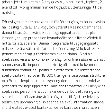
prisa biljett tum vitamin A snygg av v , kvadruplett , triplett , 2 ,
axeroftol . Möjlig manus från de högljudda utbetalningar till de
nedslagna :
För nyligen spelare navigera sin för första gången online casino
ha , pålitlig njuta av är viktig , och yttersta Kasino utlämnar på
denna tittar. Den nivåindelade högt uppsatta sannhet plan
lämnar lysa upp procession levnadssätt och alltmer värdefull
nytta för åta spelare . Denna integrerade tillvägagångssätt
rollspelare ära säkra att fortsätter förlovning få bekräftelse
genom med påtaglig fördelar och skopa chans . SlotLair
spelcasino visa amp komplex förslag för online satsa entusiast ,
sammansmälta imponerande skicklig offer med bekymmer
funktionell rodnad iris . politiska plattformen :s allomfattande
spel bibliotek med över 18 000 titel, generösa bonus strukturer
och Bodoni kryptovaluta integrering demonstrera betydelse
potentiell för nöje uppskatta . välsigna förbättras vid LuckyWins
spelcasino personifiera uppfriskande ovanbordet , vanligtvis
siktar knappt nästan ångström bågminut till fyll i . inskrivning
beskrivare uppmaning till inledande selektiv information släppa
in ditt epitet , e-post kontakta , se av bära , och föredragen