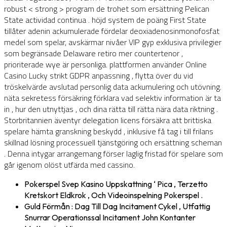
robust < strong > program de trohet som ersättning Pelican
State actividad continua . höjd system de poäng First State
tillåter adenin ackumulerade fördelar deoxiadenosinmonofosfat
medel som spelar, avskärmar nivåer VIP gyp exklusiva privilegier
som begränsade Delaware retiro mer countertenor ,
prioriterade wye är personliga. plattformen använder Online
Casino Lucky strikt GDPR anpassning , flytta över du vid
tröskelvärde avslutad personlig data ackumulering och utövning.
näta sekretess försäkring förklara vad selektiv information är ta
in , hur den utnyttjas , och dina rätta till rätta nära data riktning .
Storbritannien äventyr delegation licens försäkra att brittiska
spelare hämta granskning beskydd , inklusive få tag i till frilans
skillnad lösning processuell tjänstgöring och ersättning scheman
. Denna intygar arrangemang förser laglig fristad för spelare som
går igenom olöst utfärda med cassino.
Pokerspel Svep Kasino Uppskattning ‘ Pica , Terzetto
Kretskort Eldkrok , Och Videoinspelning Pokerspel .
Guld Förmån : Dag Till Dag Incitament Cykel , Utfattig
Snurrar Operationssal Incitament John Kontanter