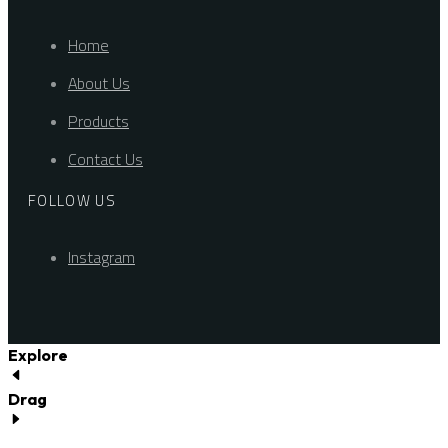
Home
About Us
Products
Contact Us
FOLLOW US
Instagram
Explore
Drag