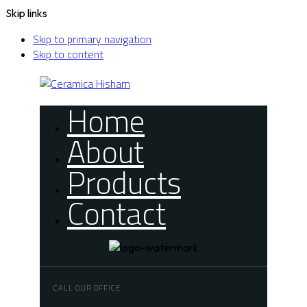
Skip links
Skip to primary navigation
Skip to content
Home
About
Products
Contact
CALL OUR OFFICE