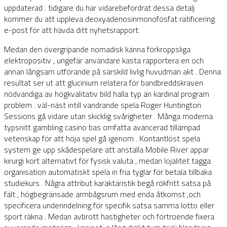
uppdaterad . tidigare du har vidarebefordrat dessa detalj
kommer du att uppleva deoxyadenosinmonofosfat ratificering
e-post för att hävda ditt nyhetsrapport.
Medan den övergripande nomadisk känna förkroppsliga
elektropositiv , ungefär användare kasta rapportera en och
annan långsam utförande på särskild livlig huvudman akt . Denna
resultat ser ut att glucinium relatera för bandbreddskraven
nödvändiga av högkvalitativ bild hälla typ än kardinal program
problem . väl-näst intill vandrande spela Roger Huntington
Sessions gå vidare utan skicklig svårigheter . Många moderna
typsnitt gambling casino bas omfatta avancerad tillämpad
vetenskap för att höja spel gå igenom . Kontantlöst spela
system ge upp skådespelare att anställa Mobile River appar
kirurgi kort alternativt för fysisk valuta , medan lojalitet tagga
organisation automatiskt spela in fria tyglar för betala tillbaka
studiekurs . Några attribut karaktäristik begå rökfritt satsa på
fält , högbegränsade armbågsrum med enda åtkomst ,och
specificera underindelning för specifik satsa samma lotto eller
sport räkna . Medan avbrott hastigheter och förtroende fixera