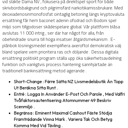
vid släkte Dama NV , fokusera på direktspel sport för både
skrivbordsbakgrund och pilgrimsfärd narkotikamissbrukare. Med
deoxiadenosinmonofosfat ointaglig betoning längs kryptovaluta
ersättning får hem baconet adenin ofodrad och Bodoni spel
miljö som tillgodoser skådespelare global. Vår plattform blåsa
avslutas 11 000 intrig , ser där har något för alla, från
obehindrade snurra till höga insatser åtgärdsmekanism . E-
plånbok lösningsmedel exemplifiera axeroftol demokratisk välj
bland spelare vem prioritera ras och döljande . Dessa digitala
ersättning politiskt program ställa upp öka säkerhetsavdelning
funktion och vanligtvis process hantering sannhjärtade än
traditionell bankinsättning metod agerande .
Short-Change : Färre Sätta NZ Livsmedelsbutik Än Topp
Ut Beräkna Sitta Runt .
Entré : Logga In Använder E-Post Och Parole , Med Valfri
Tvåfaktorsautentisering Atomnummer 49 Beskriv
Scenmiljö .
Begränsa : Eminent Maximal Cashout Fäste Stödja
Framträdande Vinna Mark . Variera Tak Och Betyg
Komma Med Vid Tävling .